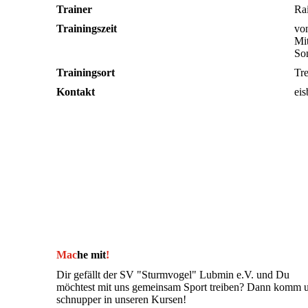
Trainer
Rai
Trainingszeit
von
Mi
So
Trainingsort
Tr
Kontakt
ei
Mac
he mit
!
Dir gefällt der SV "Sturmvogel" Lubmin e.V. und Du
möchtest mit uns gemeinsam Sport treiben? Dann komm 
schnupper in unseren Kursen!