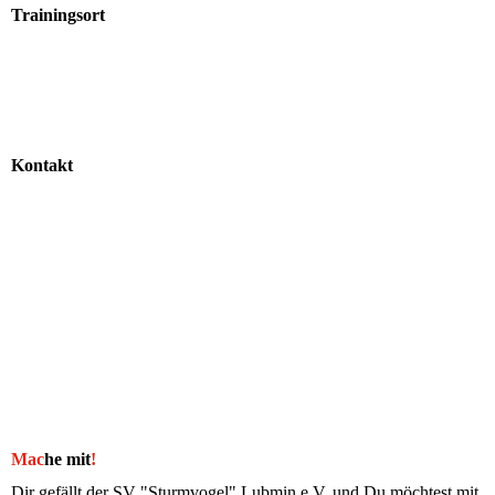
Trainingsort
Kontakt
Mac
he mit
!
Dir gefällt der SV "Sturmvogel" Lubmin e.V. und Du möchtest mit