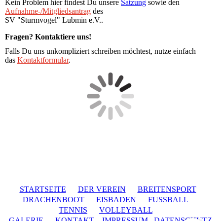
Kein Problem hier findest Du unsere
Satzung
sowie den
Aufnahme-/Mitgliedsantrag
des
SV "Sturmvogel" Lubmin e.V..
Fragen? Kontaktiere uns!
Falls Du uns unkompliziert schreiben möchtest, nutze einfach
das
Kontaktformular
.
STARTSEITE
DER VEREIN
BREITENSPORT
DRACHENBOOT
EISBADEN
FUSSBALL
TENNIS
VOLLEYBALL
GALERIE
KONTAKT
IMPRESSUM
DATENSCHUTZ