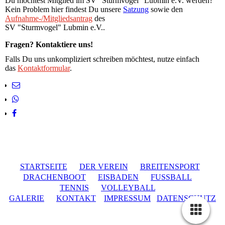
Du möchtest Mitglied im SV "Sturmvogel" Lubmin e.V. werden?
Kein Problem hier findest Du unsere
Satzung
sowie den
Aufnahme-/Mitgliedsantrag
des
SV "Sturmvogel" Lubmin e.V..
Fragen? Kontaktiere uns!
Falls Du uns unkompliziert schreiben möchtest, nutze einfach
das
Kontaktformular
.
STARTSEITE
DER VEREIN
BREITENSPORT
DRACHENBOOT
EISBADEN
FUSSBALL
TENNIS
VOLLEYBALL
GALERIE
KONTAKT
IMPRESSUM
DATENSCHUTZ